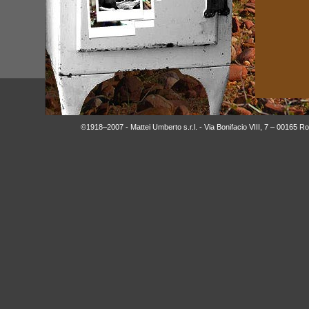
©1918–2007 - Mattei Umberto s.r.l. - Via Bonifacio VIII, 7 – 00165 