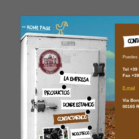
Puedes c
Tel +39
Fax +39
E-mail
Via Boni
00165 